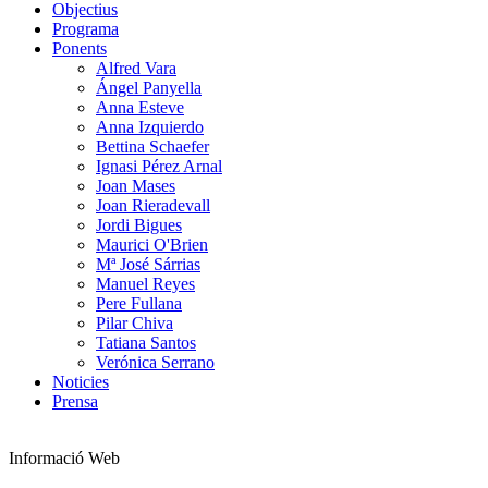
Objectius
Programa
Ponents
Alfred Vara
Ángel Panyella
Anna Esteve
Anna Izquierdo
Bettina Schaefer
Ignasi Pérez Arnal
Joan Mases
Joan Rieradevall
Jordi Bigues
Maurici O'Brien
Mª José Sárrias
Manuel Reyes
Pere Fullana
Pilar Chiva
Tatiana Santos
Verónica Serrano
Noticies
Prensa
Informació Web