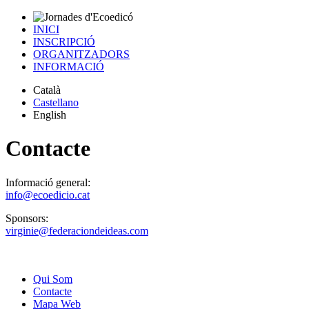
INICI
INSCRIPCIÓ
ORGANITZADORS
INFORMACIÓ
Català
Castellano
English
Contacte
Informació general:
info@ecoedicio.cat
Sponsors:
virginie@federaciondeideas.com
Qui Som
Contacte
Mapa Web