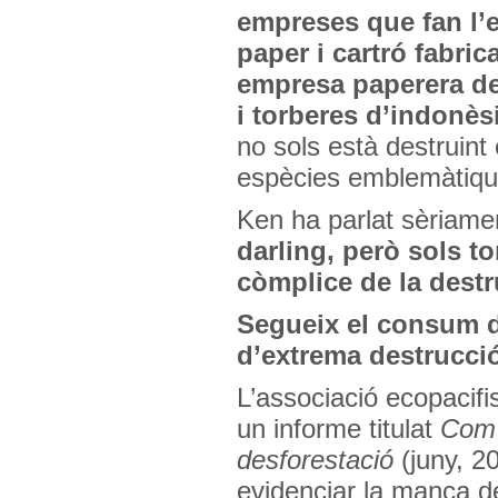
empreses que fan l’
paper i cartró fabric
empresa paperera d
i torberes d’indonès
no sols està destruint
espècies emblemàtique
Ken ha parlat sèriamen
darling, però sols t
còmplice de la dest
Segueix el consum d
d’extrema destrucci
L’associació ecopacifi
un informe titulat
Com 
desforestació
(juny, 20
evidenciar la manca de