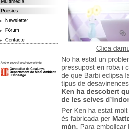
Multimèdia
Poesies
Newsletter
Fòrum
Contacte
Clica damu
No ha estat un problema
pressupost en roba i c
de que Barbi eclipsa l
tipus de desavinence
Ken ha descobert qu
de les selves d’ind
Per Ken ha estat molt 
és fabricada per
Matt
món.
Para embolicar i