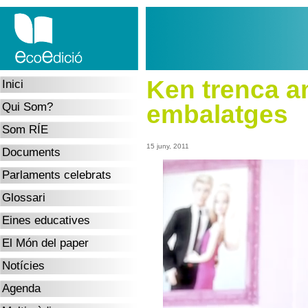
Ken trenca a
Inici
embalatges
Qui Som?
Som RÍE
15 juny, 2011
Documents
Parlaments celebrats
Glossari
Eines educatives
El Món del paper
Notícies
Agenda